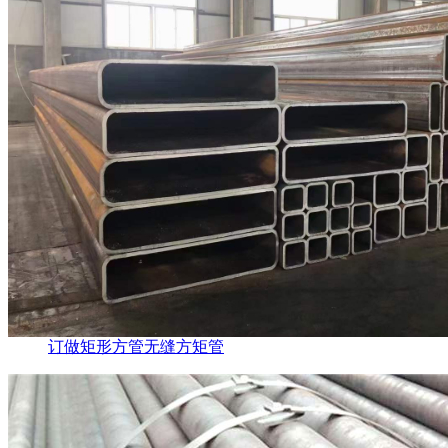
订做矩形方管无缝方矩管