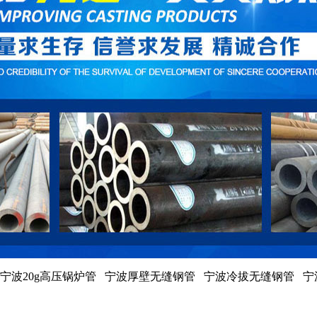
宁波20g高压锅炉管 宁波厚壁无缝钢管 宁波冷拔无缝钢管 