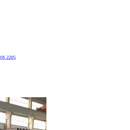
S 2205