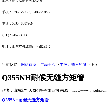
山东宏钜天成钢管有限公司
手机：13969580678;15106880195
电话：0635--8887969
Q Q：616223113
地址：山东省聊城市辽河路293号
当前位置：
网站首页
>
产品中心
>
宁波无缝方矩管
> 正文
Q355NH耐候无缝方矩管
作者：山东宏钜天成钢管有限公司 来源：http://www.hjtcglg.com 日期
Q355NH耐候无缝方矩管