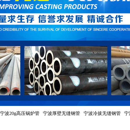
宁波20g高压锅炉管 宁波厚壁无缝钢管 宁波冷拔无缝钢管 