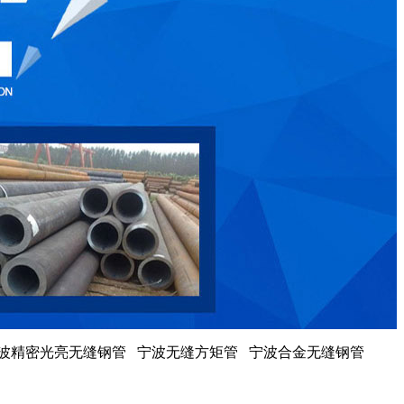
宁波精密光亮无缝钢管 宁波无缝方矩管 宁波合金无缝钢管