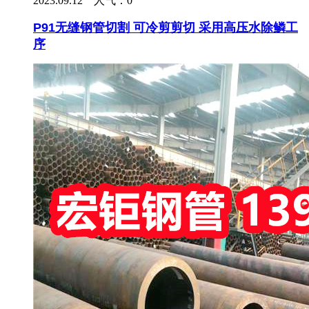
2023.09.12 人气：
0
P91无缝钢管切割 可冷剪剪切 采用高压水除鳞工
序