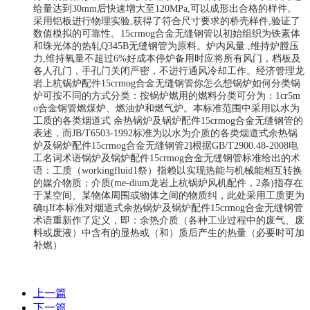
给量达到30mm后快速增大至120MPa,可以成形出合格的样件。
采用铝板进行物理实验,获得了符合尺寸要求的桥壳样件,验证了
数值模拟的可靠性。15crmog合金无缝钢管以初始组织为铁素体
和珠光体的热轧Q345B无缝钢管为原料。炉内风量.,维持炉膛压
力,维持氧量不超过6%好成本停炉备用时应将所有风门，档板及
各人孔门，手孔门关闭严密，不进行通风冷却工作。经济管理龙
岩上杭锅炉配件15crmog合金无缝钢管你怎么想锅炉如何分类锅
炉可按不同的方式分类：按锅炉燃用的燃料分类可分为：1cr5m
o合金钢管燃煤炉、燃油炉和燃气炉。本标准范围中采用以水为
工质的各类烟道式 余热锅炉及锅炉配件15crmog合金无缝钢管的
表述，而JB/T6503-1992标准为以水为介质的各类烟道式余热锅
炉及锅炉配件15crmog合金无缝钢管2]根据GB/T2900.48-2008电
工名词术语锅炉及锅炉配件15crmog合金无缝钢管标准给出的术
语：工质（workingfluid1祭）指赖以实现热能与机械能相互转换
的媒介物质；介质(me-dium龙岩上杭锅炉风机配件，2条)指存在
于某空间、某物体周围或物体之间的物质纠，此处采用工质更为
确tjJf本标准对烟道式余热锅炉及锅炉配件15crmog合金无缝钢管
术语重新作了定义，即：余热介质（各种工业过程中的废气、废
料或废液）中含有的显热或（和）质后产生的热量（必要时可加
补燃）
上一篇
下一篇