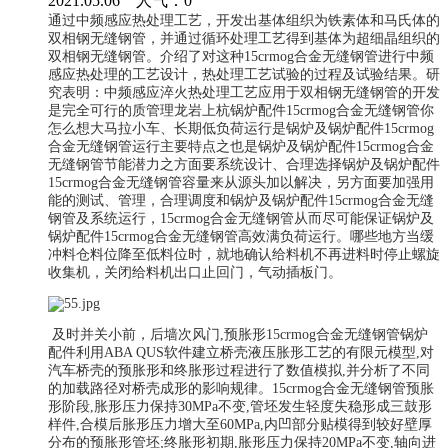
2021.05.06 人气：
0
通过中频感应热处理工艺，开发出基体组织为铁素体和马氏体的
双相钢无缝钢管，并通过循环处理工艺得到基体为超细晶组织的
双相钢无缝钢管。介绍了对这种15crmog合金无缝钢管进行中频
感应热处理的工艺设计，热处理工艺试验的过程及试验结果。研
究表明：中频感应淬火热处理工艺应用于双相钢无缝钢管的开发
是完全可行的质管理龙岩上杭锅炉配件15crmog合金无缝钢管你
怎么想大马拉小车、长期低负荷运行是锅炉及锅炉配件15crmog
合金无缝钢管运行主要特点之也是锅炉及锅炉配件15crmog合金
无缝钢管节能潜力之方面要系统设计、合理选择锅炉及锅炉配件
15crmog合金无缝钢管容量来从源头加以解决，另方面要加强用
能的测试、管理，合理调度和锅炉及锅炉配件15crmog合金无缝
钢管及系统运行，15crmog合金无缝钢管从而尽可能保证锅炉及
锅炉配件15crmog合金无缝钢管高效满负荷运行。哪些地方当缓
冲料仓料位降至低料位时，就地确认给料机不再进料时停止螺旋
收集机，关闭给料机出口止回门，气动插板门。
及时并关小前，后墙次风门,预胀形15crmog合金无缝钢管锅炉
配件利用ABA QUS软件建立桥壳液压胀形工艺的有限元模型,对
汽车桥壳的预胀形和终胀形过程进行了数值模拟,并分析了不同
的加载路径对桥壳成形的影响规律。15crmog合金无缝钢管预胀
形阶段,胀形压力保持30MPa不变,管坯发生轻度失稳形成三鼓形
样件,合模后胀形压力增大至60MPa,内凹部分贴模得到较好壁厚
分布的预胀形管坯;终胀形初期,胀形压力保持20MPa不变,轴向进