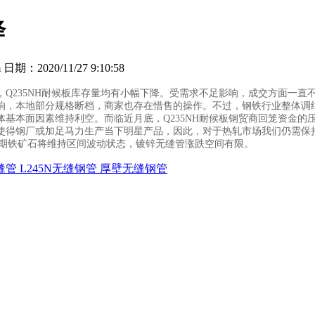
降
：2020/11/27 9:10:58
Q235NH耐候板库存量均有小幅下降。受需求不足影响，成交方面一直
响，本地部分规格断档，商家也存在惜售的操作。不过，钢铁行业整体调
体基本面因素维持利空。而临近月底，Q235NH耐候板钢贸商回笼资金
使得钢厂或加足马力生产当下明星产品，因此，对于热轧市场我们仍需保
近期铁矿石将维持区间波动状态，镀锌无缝管涨跌空间有限。
管 L245N无缝钢管 厚壁无缝钢管