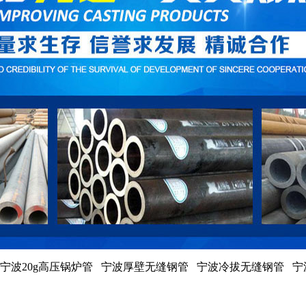
宁波20g高压锅炉管 宁波厚壁无缝钢管 宁波冷拔无缝钢管 