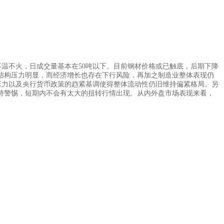
不温不火，日成交量基本在50吨以下。目前钢材价格或已触底，后期下降
结构压力明显，而经济增长也存在下行风险，再加之制造业整体表现仍
的压力以及央行货币政策的趋紧基调使得整体流动性仍旧维持偏紧格局。另
持警惕，短期内不会有太大的扭转行情出现。从内外盘市场表现来看，