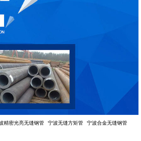
宁波精密光亮无缝钢管 宁波无缝方矩管 宁波合金无缝钢管