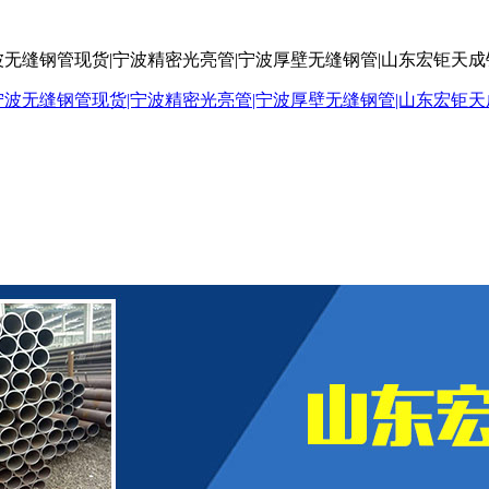
波无缝钢管现货|宁波精密光亮管|宁波厚壁无缝钢管|山东宏钜天