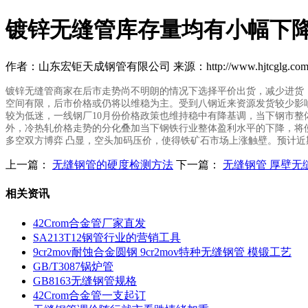
镀锌无缝管库存量均有小幅下
作者：山东宏钜天成钢管有限公司 来源：http://www.hjtcglg.com 日期
镀锌无缝管商家在后市走势尚不明朗的情况下选择平价出货，减少进货，
空间有限，后市价格或仍将以维稳为主。受到八钢近来资源发货较少影
较为低迷，一线钢厂10月份价格政策也维持稳中有降基调，当下钢市整
外，冷热轧价格走势的分化叠加当下钢铁行业整体盈利水平的下降，将
多空双方博弈 凸显，空头加码压价，使得铁矿石市场上涨触壁。预计
上一篇：
无缝钢管的硬度检测方法
下一篇：
无缝钢管 厚壁无缝
相关资讯
42Crom合金管厂家直发
SA213T12钢管行业的营销工具
9cr2mov耐蚀合金圆钢 9cr2mov特种无缝钢管 模锻工艺
GB/T3087锅炉管
GB8163无缝钢管规格
42Crom合金管一支起订