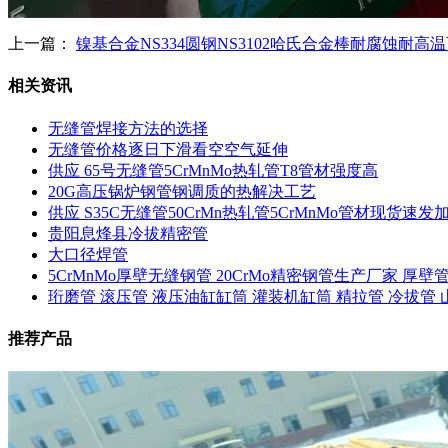
上一篇：
镍基合金NS334圆钢NS3102哈氏合金棒耐腐蚀耐高
相关资讯
无缝管焊接方法的选择
无缝管价格逐日下滑看空空气延伸
供应 65号无缝管5CrMnMo热轧管T8管材强度高
20G高压锅炉钢管钢调质的热解决工艺
供应 S35C无缝管50CrMn热轧管5CrMnMo管材现货速发
贵阳息烽县冷拔精密管
大口径焊管
5CrMnMo厚壁无缝钢管 20CrMo精密钢管生产厂家 厚壁
珩磨管 滚压管 液压油缸缸筒 灌装机缸筒 精拉管 冷拔管
推荐产品