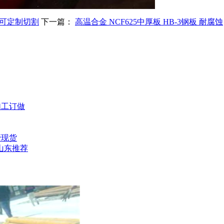
温可定制切割
下一篇：
高温合金 NCF625中厚板 HB-3钢板 耐腐蚀
加工订做
管现货
 山东推荐