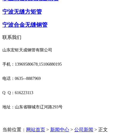
宁波无缝方矩管
宁波合金无缝钢管
联系我们
山东宏钜天成钢管有限公司
手机：13969580678;15106880195
电话：0635--8887969
Q Q：616223113
地址：山东省聊城市辽河路293号
当前位置：
网站首页
>
新闻中心
>
公司新闻
> 正文