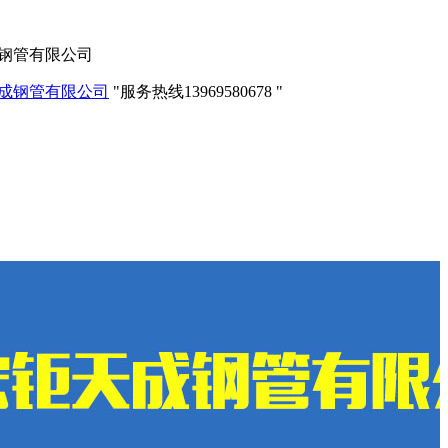
成钢管有限公司
服务热线
13969580678