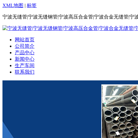
XML地图
|
标签
宁波无缝管|宁波无缝钢管|宁波高压合金管|宁波合金无缝管|宁
网站首页
公司简介
产品中心
新闻中心
生产车间
联系我们