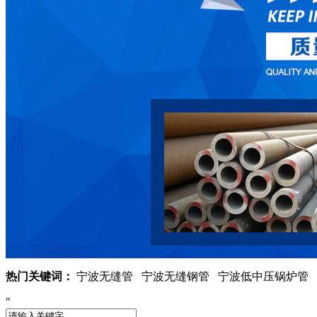
热门关键词：
宁波无缝管 宁波无缝钢管 宁波低中压锅炉管 