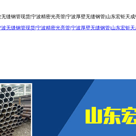
波无缝钢管现货|宁波精密光亮管|宁波厚壁无缝钢管|山东宏钜天