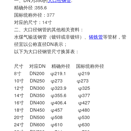
一、DN为350的
大口径钢管
:
精确外径 :355.6
国标统称外径：
377
对应的尺寸：
14寸
二、大口径钢管的其他相关资料：
水煤气输送钢管（镀锌或非镀锌）、
铸铁管
等管材，管
径宜以公称直径DN表示；
以下为大口径钢管尺寸换算表：
尺寸 对应DN 精确外径 国标统称外径
8寸
DN200 φ219.1 φ219
10寸 DN250 φ273 φ273
12寸 DN300 φ323.9 φ325
14寸 DN350 φ355.6 φ377
16寸 DN400 φ406.4 φ427
18寸 DN450 φ457 φ480
20寸 DN500 φ508 φ530
24寸 DN600 φ610 φ630