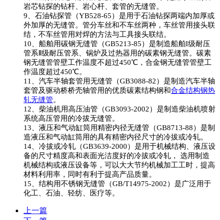
岩芯钻探的钻杆、岩心杆、套管的无缝管。
9、石油钻探管（YB528-65）是用于石油钻探两端内加厚或
外加厚的无缝管。管分车丝和不车丝两种，车丝管用接头联
结，不车丝管用对焊的方法与工具接头联结。
10、船舶用碳钢无缝管（GB5213-85）是制造船舶I级耐压
管系Ⅱ级耐压管系、锅炉及过热器用的碳素钢无缝管。碳素
钢无缝管管壁工作温度不超过450℃，合金钢无缝管管壁工
作温度超过450℃。
11、汽车半轴套管用无缝管（GB3088-82）是制造汽车半轴
套管及驱动桥桥壳轴管用的优质碳素结构钢和
合金结构钢热
轧无缝管
。
12、柴油机用高压油管（GB3093-2002）是制造柴油机喷射
系统高压管用的冷拔无缝管。
13、液压和气动缸筒用精密内径无缝管（GB8713-88）是制
造液压和气动缸筒用的具有精密内径尺寸的冷拔或冷轧。
14、冷拔或冷轧（GB3639-2000）是用于机械结构、液压设
备的尺寸精度高和表面光洁度好的冷拔或冷轧， 选用制造
机械结构或液压设备等，可以大大节约机械加工工时，提高
材料利用率，同时有利于提高产品质量。
15、结构用不锈钢无缝管（GB/T14975-2002）是广泛用于
化工、石油、轻纺、医疗等。
上一篇