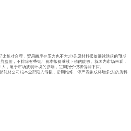
比相对合理，贸易商库存压力也不大;但是原材料报价继续跌落的预期
弱势盘整，不排除有些钢厂资本报价继续下移的能够。就国内市场来看，
不大，迫于市场疲弱环境的影响，短期报价仍将偏弱下探。
轧材公司根本全部陷入亏损，后期维修、停产表象或将增多;别的质料