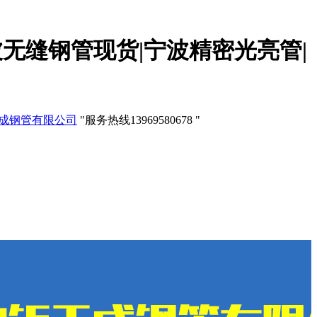
波无缝钢管现货|宁波精密光亮管|
服务热线
13969580678