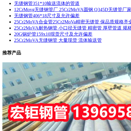
无缝钢管351*10输送流体的管道
12CrMovg无缝钢管厂 25Cr2MoVA圆钢 Q345D无缝管
无缝钢管406*18尺寸及允许偏差
25Cr2MoVA合金管25Cr2MoVa精密无缝管 保品质规格齐
25Cr2MoVA耐热钢管 小口径无缝管 精密管 厚壁管道 规
20G锅炉管159x10现货尺寸及允许偏差
25Cr2MoVA无缝钢管 大量现货 流体输送管
推荐产品