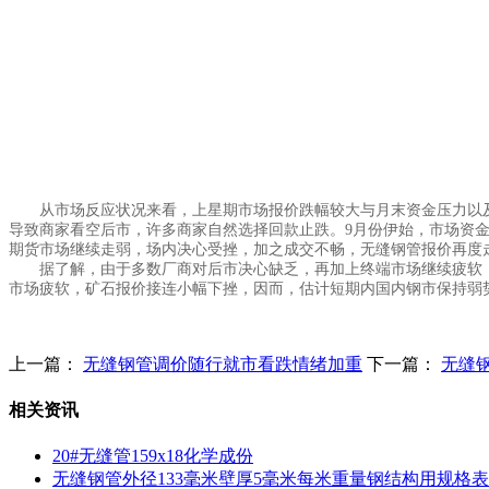
从市场反应状况来看，上星期市场报价跌幅较大与月末资金压力以及期
导致商家看空后市，许多商家自然选择回款止跌。9月份伊始，市场资
期货市场继续走弱，场内决心受挫，加之成交不畅，无缝钢管报价再度走
据了解，由于多数厂商对后市决心缺乏，再加上终端市场继续疲软，因
市场疲软，矿石报价接连小幅下挫，因而，估计短期内国内钢市保持弱
上一篇：
无缝钢管调价随行就市看跌情绪加重
下一篇：
无缝
相关资讯
20#无缝管159x18化学成份
无缝钢管外径133毫米壁厚5毫米每米重量钢结构用规格表