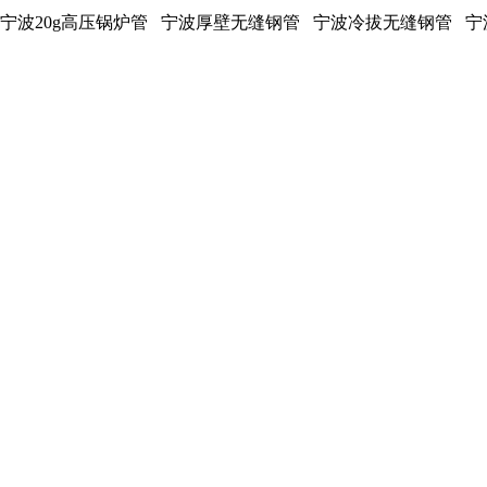
宁波20g高压锅炉管 宁波厚壁无缝钢管 宁波冷拔无缝钢管 