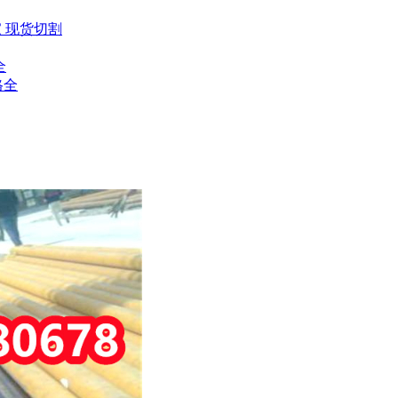
厂家 现货切割
全
格全