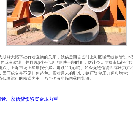
货大幅下挫有着直接的关系，就供需而言当时上海区域无缝钢管资本配
金面或有改观，并且现货报价现已急跌一段时间，估计今天早盘市场报价
跌，上海市场上星期报价累计走跌110元/吨。如今无缝钢管库存压力并
而成交并不见任何起色。跟着月末的到来，钢厂资金压力逐步增大;一起
势低位运行的格式为主，乃至仍有小幅回落的能够。
钢管厂家信贷锁紧资金压力重