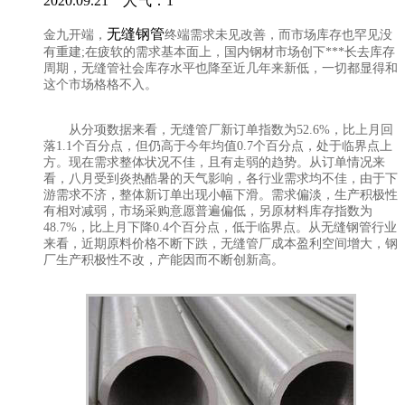
2020.09.21 人气：
1
无缝钢管
金九开端，
终端需求未见改善，而市场库存也罕见没
有重建;在疲软的需求基本面上，国内钢材市场创下***长去库存
周期，无缝管社会库存水平也降至近几年来新低，一切都显得和
这个市场格格不入。
从分项数据来看，无缝管厂新订单指数为52.6%，比上月回
落1.1个百分点，但仍高于今年均值0.7个百分点，处于临界点上
方。现在需求整体状况不佳，且有走弱的趋势。从订单情况来
看，八月受到炎热酷暑的天气影响，各行业需求均不佳，由于下
游需求不济，整体新订单出现小幅下滑。需求偏淡，生产积极性
有相对减弱，市场采购意愿普遍偏低，另原材料库存指数为
48.7%，比上月下降0.4个百分点，低于临界点。从无缝钢管行业
来看，近期原料价格不断下跌，无缝管厂成本盈利空间增大，钢
厂生产积极性不改，产能因而不断创新高。