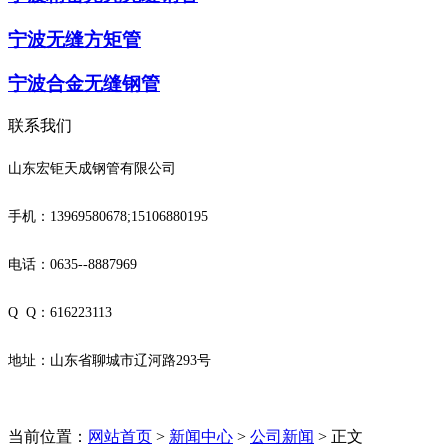
宁波无缝方矩管
宁波合金无缝钢管
联系我们
山东宏钜天成钢管有限公司
手机：13969580678;15106880195
电话：0635--8887969
Q Q：616223113
地址：山东省聊城市辽河路293号
当前位置：
网站首页
>
新闻中心
>
公司新闻
> 正文