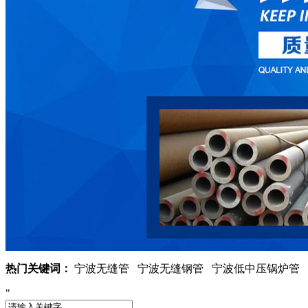
热门关键词：
宁波无缝管 宁波无缝钢管 宁波低中压锅炉管 