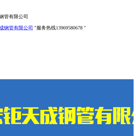
成钢管有限公司
服务热线
13969580678