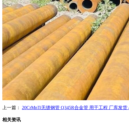
上一篇：
20CrMnTi无缝钢管 Q345R合金管 用于工程 厂库发货 4
相关资讯