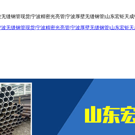
波无缝钢管现货|宁波精密光亮管|宁波厚壁无缝钢管|山东宏钜天