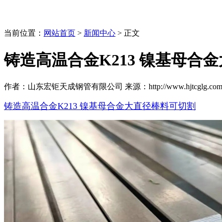
当前位置：
网站首页
>
新闻中心
> 正文
铸造高温合金K213 镍基母合
作者：山东宏钜天成钢管有限公司 来源：http://www.hjtcglg.com 日期
铸造高温合金K213 镍基母合金大直径棒料可切割