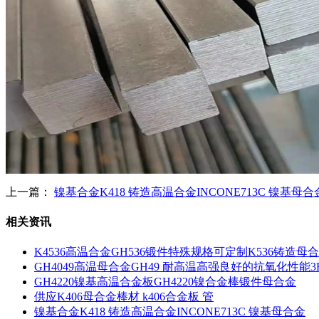
上一篇：
镍基合金K418 铸造高温合金INCONE713C 镍基母合
相关资讯
K4536高温合金GH536锻件特殊规格可定制K536铸造母
GH4049高温母合金GH49 耐高温高强良好的抗氧化性能3H
GH4220镍基高温合金板GH4220镍合金棒锻件母合金
供应K406母合金棒材 k406合金板 管
镍基合金K418 铸造高温合金INCONE713C 镍基母合金