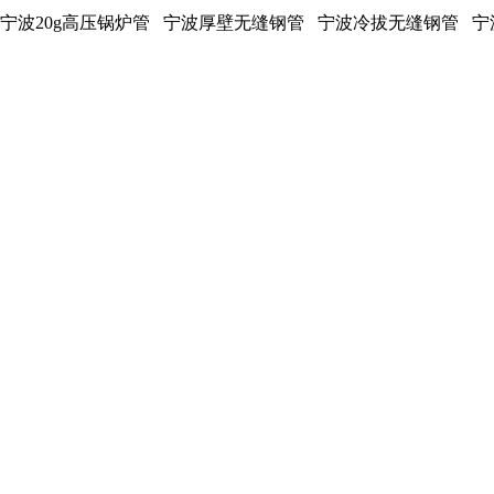
宁波20g高压锅炉管 宁波厚壁无缝钢管 宁波冷拔无缝钢管 