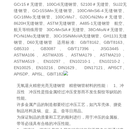
GCr15＃无缝管、100Cr6无缝钢管、52100＃无缝管、SUJ2无
缝钢管、GCr15SiMn无缝钢管、100CrMnSi6-4无缝钢管、
GCr18Mo无缝钢管、100CrMo7、G20CrNi2Mo＃无缝管、
8620H无缝钢管、ASTM无缝钢管、A485-1无缝钢管 航空、
航天等特殊用管 30CrMnSiA＃无缝管、38CrMoAl＃无缝管、
PCrNi1Mo无缝钢管、30Cr3SiNiMoVA无缝钢管、GH1131无缝
钢管、D60无缝钢管 适用标准: GB/T8162、GB/T8163、
GB5310、GB3087、GB/T17396、JISG3445、
ASTMA106、ASTMA335、ASTMA179、ASTMA210、
ASTMA519、EN10297、EN10210-1、EN10210-2、
EN10025、EN10216、DIN1629、 DIN17121、API5CT、
API5DP、API5L、GBIT182
无氧退火精密光亮无缝钢管 精密钢管材料的性能： 1、冲
压性 冲压性是指金属经过冲压变形而不发生裂纹等缺陷的
性能。
许多金属产品的制造都要经过冲压工艺，如汽车壳体、搪瓷
制品坯料及锅、盆、盂、壶等日用品。
为保证制品的质量和工艺的顺利进行，用于冲压的金属板、
带等必须具有合格的冲压性能。