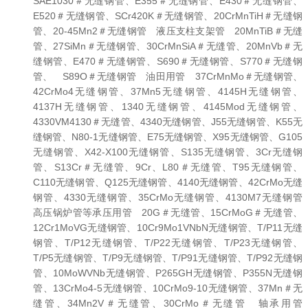
SAE1030＃无缝钢管、E355＃无缝钢管、E430＃无缝钢管、
E520＃无缝钢管、SCr420K＃无缝钢管、20CrMnTiH＃无缝钢
管、20-45Mn2＃无缝钢管 液压支柱支架管 20MnTiB＃无缝
管、27SiMn＃无缝钢管、30CrMnSiA＃无缝管、20MnVb＃无
缝钢管、E470＃无缝钢管、S690＃无缝钢管、S770＃无缝钢
管、 S89O＃无缝钢管 油田用管 37CrMnMo＃无缝钢管、
42CrMo4无缝钢管、37Mn5无缝钢管、4145H无缝钢管、
4137H无缝钢管、1340无缝钢管、4145Mod无缝钢管、
4330VM4130＃无缝管、4340无缝钢管、J55无缝钢管、K55无
缝钢管、N80-1无缝钢管、E75无缝钢管、X95无缝钢管、G105
无缝钢管、X42-X100无缝钢管、S135无缝钢管、3Cr无缝钢
管、S13Cr＃无缝管、9Cr、L80＃无缝管、T95无缝钢管、
C110无缝钢管、Q125无缝钢管、4140无缝钢管、42CrMo无缝
钢管、4330无缝钢管、35CrMo无缝钢管、4130M7无缝钢管
高压锅炉管等承压用管 20G＃无缝管、15CrMoG＃无缝管、
12Cr1MoVG无缝钢管、10Cr9Mo1VNbN无缝钢管、T/P11无缝
钢管、T/P12无缝钢管、T/P22无缝钢管、T/P23无缝钢管、
T/P5无缝钢管、T/P9无缝钢管、T/P91无缝钢管、T/P92无缝钢
管、10MoWVNb无缝钢管、P265GH无缝钢管、P355N无缝钢
管、13CrMo4-5无缝钢管、10CrMo9-10无缝钢管、37Mn＃无
缝管、34Mn2V＃无缝管、30CrMo＃无缝管 轴承用管