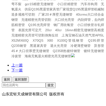
弯不裂 gcr15精密无缝钢管 小口径精密管 汽车吊钩用 无
氧退火 供应Q195黑退管家具管厂家现货Q195黑退焊管机械制
造多规格可切割 厂家20＃厚壁无缝钢管 40crmo大口径合金
钢管 无缝精密光亮管切割 大口径光亮管 内刮焊管，去内焊
筋精密管 Q195光亮焊管 钢厂用吹氧管 小口径铁管冷轧焊
管 表面光滑可定尺 20cr 40cr 16mn精密无缝钢管高精度
无缝精密光亮管可切割倒角扯丝 上海宝钢石油天然气管API5L
X52MX60Q X70QS X80 X100Q管线钢管 Q195焊管
Q235钢管 黑退家具管 退火光亮管 冷硬薄壁钢管 异形管
45＃大口径厚壁无缝钢管 Q235B热镀锌钢管 镀锌无缝钢管
冷拔管 海南无氧退火精密光亮无缝钢管
上一篇
下一篇
返回
返回顶部
提交
山东宏钜天成钢管有限公司 版权所有