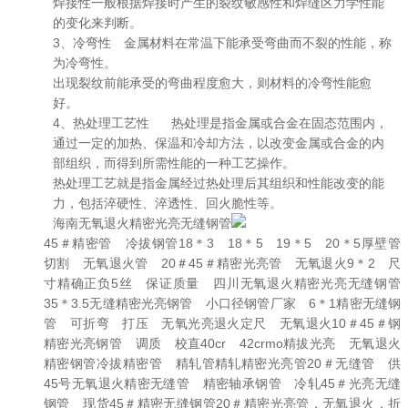
焊接性一般根据焊接时产生的裂纹敏感性和焊缝区力学性能
的变化来判断。
3、冷弯性 金属材料在常温下能承受弯曲而不裂的性能，称
为冷弯性。
出现裂纹前能承受的弯曲程度愈大，则材料的冷弯性能愈
好。
4、热处理工艺性 热处理是指金属或合金在固态范围内，
通过一定的加热、保温和冷却方法，以改变金属或合金的内
部组织，而得到所需性能的一种工艺操作。
热处理工艺就是指金属经过热处理后其组织和性能改变的能
力，包括淬硬性、淬透性、回火脆性等。
海南无氧退火精密光亮无缝钢管
45＃精密管 冷拔钢管18＊3 18＊5 19＊5 20＊5厚壁管
切割 无氧退火管 20＃45＃精密光亮管 无氧退火9＊2 尺
寸精确正负5丝 保证质量 四川无氧退火精密光亮无缝钢管
35＊3.5无缝精密光亮钢管 小口径钢管厂家 6＊1精密无缝钢
管 可折弯 打压 无氧光亮退火定尺 无氧退火10＃45＃钢
精密光亮钢管 调质 校直40cr 42crmo精拔光亮 无氧退火
精密钢管冷拔精密管 精轧管精轧精密光亮管20＃无缝管 供
45号无氧退火精密无缝管 精密轴承钢管 冷轧45＃光亮无缝
钢管 现货45＃精密无缝钢管20＃精密光亮管，无氧退火，折