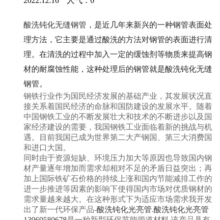
2022.12.16 人气：
0
酸洗钝化无缝钢管
，是近几年来新兴的一种钢管表面处
理方法，它主要是通过酸洗的方法对钢管的表面进行清
理。在清洗的过程中加入一定的缓蚀剂等物质来提高钢
材的耐腐蚀性能，这种处理后的钢管就是酸洗钝化无缝
钢管。
钢铁行业作为国民经济发展的基础产业，其发展状况直
接关系着国民经济的命脉和国防建设的发展水平。随着
中国钢铁工业的不断发展壮大和技术的不断进步以及国
家经济建设的需要，我国钢铁工业面临着新的挑战与机
遇。目前我国已成为世界第二大产钢国、第三大消费国
和进口大国。
同时由于资源短缺、环境压力加大等原因也导致国内钢
材产量逐年增加而需求却相对不足的矛盾日益突出；再
加上国际铁矿石价格的持续上涨和国内节能减排工作的
进一步推进等因素的影响下使得国内市场对优质钢材的
需求量越来越大。在这种形式下为适应市场需求我开发
出了新一代环保产品-
酸洗钝化光亮管
.
酸洗钝化光亮管
13969580678
是一种新型环保节能管道材料.该产品具有