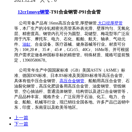
2021.12.24 人气：
0
12cr1movg钢管
-T91合金钢管-P91合金管
公司常备产品有:16mn高压合金管,厚壁钢管,
大口径厚壁管
等，本厂生产的冷轧精密光亮管系外表光滑、壁厚均匀、无氧化
层、精密度高。钢管内孔可分为圆型、花键型、梅花型等广泛应
用于汽车、摩托车、电力、石化、船舶、航天、轴承、气动元
件、
油缸
、合金设备、医疗器械、健身器械等行业。材质可分
为：10#,20＃、35＃、45＃，GCr15、40Cr、16Mn等。并可根据
用户需求定做各种国标非标的精密管。特殊材质、规格可提前预
定，13969580678。
公司常年生产中国国家标准（GB）美国ASTN（ASME）标
准、德国DIN标准、日本JIS标准及英国BS标准等高压合金管、
具体有低中压合金钢管、
高压合金钢管
、船舶用高压合金管、石
油裂化钢管，高压化肥设备用高压合金管、油套钢管、管线钢
管、空心抽油杆、普通流体钢管、结构管以及进口合金钢管等，
产品品种丰富、规格齐全，广泛应用于石油、化工、电力、合
金、船舶、机械等行业，现已销往全国各地。许多产品已远销中
东，印度，东南亚以及欧美等地区。
上一篇
下一篇