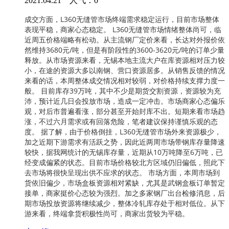
2021.04.21 人气：
0
成交方面，L360无缝管市场终端需求稳定运行，目前市场整体
表现平稳，商家心态稳定。 L360无缝管市场情绪整体尚可，临
近周五价格端略有松动。从主流钢厂定价来看，长达对外报价依
然维持3680元/吨，但是有阶段性的3600-3620元/吨的订单少量
释放。从市场资源来看，无锡本地主流大户在库资源相对压力较
小，在途的资源大多以南钢、营口资源居多。从销售反馈的情况
来看的话，本周整体成交情况相对较弱，对价格持续支撑力度一
般。 目前库存39万吨，其中不少是期货交割资源，资源较为充
沛，预计近几日会投放市场，造成一定冲击。市场商家心态偏乐
观，对后市普遍看涨，部分甚至开始封库不出。短期来看市场趋
涨，不过六月需求或有回落危险，笔者建议保持谨慎乐观的态
度。 据了解，由于价格倒挂，L360无缝管市场外来资源极少，
加之近期下游需求有活跃之势，因此近两周市场带钢库存量降速
较快，据我网统计的无锡库存量，近期从10万吨降至6万吨，已
经变成偏紧的状态。目前市场价格较北方区域仍旧偏低，照此下
去市场将很快呈现出供不应求的状态。 市场方面，本周市场到
货依旧偏少，市场盒板资源相对紧缺，尤其是武钢盒板订单暂定
接单，商家挺价心态较为强烈。加之多家钢厂出台检修消息，后
期市场投放资源将继续减少，整体冷轧库存处于相对低位。从下
游来看，终端拿货积极性尚可，商家出货较为平稳。