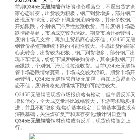
2021.04.08 人气：
0
前期
Q345E无缝钢管
市场盼涨心理落空，不愿出货的商
家心态转变，出货较为积极，钢厂到货增多，部分钢厂
出现压车情况，纷纷下调废钢采购价格，其余多数钢厂
开始跟跌，个别钢厂滞后性拉涨收货。目前废钢市场恐
跌情绪蔓延，市场成交较为活跃。期货市场开始转弱，
废钢市场无支撑，再加上贸易商心态不佳，Q345E无缝
钢管价格短期继续下跌的可能性较大。不愿出货的商家
心态转变，出货较为积极，钢厂到货增多，部分钢厂出
现压车情况，纷纷下调废钢采购价格，其余多数钢厂开
始跟跌，个别钢厂滞后性拉涨收货。目前Q345E无缝钢
管市场恐跌情绪蔓延，市场成交较为活跃。期货市场开
始转弱，Q345E无缝钢管市场无支撑，再加上贸易商心
态不佳，废钢价格短期继续下跌的可能性较大。
Q345E无缝钢管现货市场报价略有松动，但午后反弹又
增长信心，全天成交量环比减幅较大，下游需求稳步推
进，并且不断增多;煤焦矿基本稳定，目前基本面也没有
深跌基础，关注煤矿复产和库存变化;预计明日盘面
Q345E无缝钢管
钢材价格或有反弹，现货价格随之上
行。