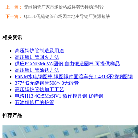
上一篇：
无缝钢管厂家市场价格或将弱势持稳运行?
下一篇：
Q355D无缝钢管市场因本地主导钢厂资源短缺
相关资讯
高压锅炉管制造及用途
高压锅炉管回火方法
供应PCrNi3MoVA圆钢 自由锻造圆棒 可提供样品
高压锅炉管除锈方法
F6NM水电钢圆棒 锻圆锻件固溶车光 1.4313不锈钢圆钢
377*42无缝钢管508*40无缝管
高压锅炉管热加工工艺
电渣H13 4Cr5MoSiV1 热作模具钢 优特钢
石油精炼厂的炉管
推荐产品