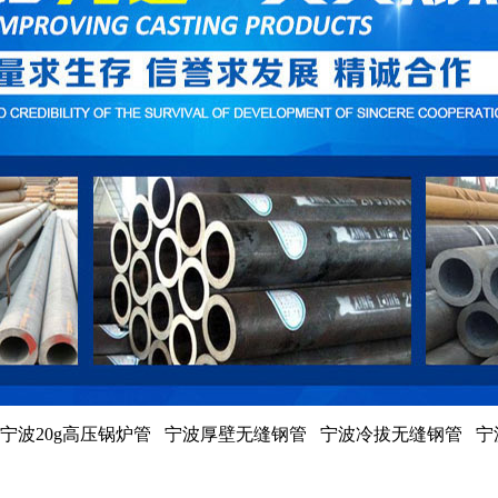
宁波20g高压锅炉管 宁波厚壁无缝钢管 宁波冷拔无缝钢管 