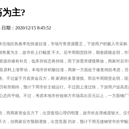
为主?
：2020/12/15 8:45:52
华北地区热卷率先快速拉涨，市场可售资源匮乏，下游用户积极入市采购
销售量为主，故市价上行幅度 不大。后半周期货跌停，期卷跟随走弱，
方资源亦难有补充，低库存状态将持续，而下游需求缓慢释放，商家对后
货及原料上涨带动，本地市价积极拉涨，商家一方面处于修复倒挂考虑，另
善。不过鉴于月底资金压力，商 家调价多显谨慎。而后半周期货走弱，
情仍有所期待，预计下周市价主稳运行。不过因上涨过快，下游用户追高
体心态尚平稳。不过，考虑本地市价较南方市场高出百元以上，一方面钢厂
软，而商家资金压力下，出货套现心理仍明显，故市价反弹难度较大。仅
不大，但商家后市预期谨慎，出货意愿 仍浓，预计下周无缝钢管市价窄幅