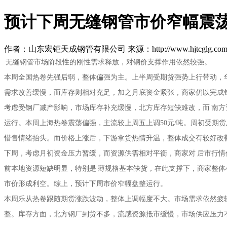
预计下周无缝钢管市价窄幅震荡
作者：山东宏钜天成钢管有限公司 来源：http://www.hjtcglg.com 日期
无缝钢管市场阶段性的刚性需求释放，对钢价支撑作用依然较强。
本周全国热卷先强后弱，整体偏强为主。上半周受期货强势上行带动，
需求改善缓慢，而库存则相对充足，加之月底资金紧张，商家仍以完成
考虑受钢厂减产影响，市场库存补充缓慢，北方库存短缺难改，而 南
运行。本周上海热卷震荡偏强，主流较上周五上调50元/吨。周初受期
惜售情绪抬头。而价格上涨后，下游拿货热情升温，整体成交有较好改
下周，考虑月初资金压力暂缓，而资源供需相对平衡，商家对 后市行
前本地资源短缺明显，特别是 薄规格基本缺货，在此支撑下，商家整
市价形成利空。综上，预计下周市价窄幅盘整运行。
本周乐从热卷跟随期货涨跌波动，整体上调幅度不大。市场需求依然疲
整。库存方面，北方钢厂到货不多，流感资源抵市缓慢，市场供应压力