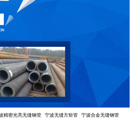
宁波精密光亮无缝钢管 宁波无缝方矩管 宁波合金无缝钢管