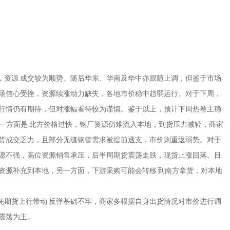
，资源 成交较为顺势。随后华东、华南及华中亦跟随上调，但鉴于市场
市场信心受挫，资源续涨动力缺失，各地市价稳中趋弱运行。对于下周，
市行情仍有期待，但对涨幅看待较为谨慎。鉴于以上，预计下周热卷主稳
一方面是 北方价格过快，钢厂资源仍难流入本地，到货压力减轻，商家
现货成交乏力，且部分无缝钢管需求被提前透支，市价则重返弱势。对于
意愿不强，高位资源销售承压，后半周期货震荡走跌，现货止涨回落。目
资源补充到本地，另一方面，下游采购可能会转移 到南方拿货，对本地
凭期货上行带动 反弹基础不牢，商家多根据自身出货情况对市价进行调
震荡为主。