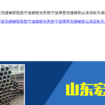
波无缝钢管现货|宁波精密光亮管|宁波厚壁无缝钢管|山东宏钜天