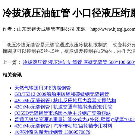
冷拔液压油缸管 小口径液压绗磨管
作者：山东宏钜天成钢管有限公司 来源：http://www.hjtcglg.com 日期
液压冷拔无缝管
是
无缝管
通过液压冷拔机拔制的，改变其外
椭圆度可以控制在5丝-15丝，壁厚偏差控制在±5%内，内孔光洁度为0
上一篇：
冷拔滚压管 液压油缸缸筒管 厚壁无缝管 560*100 600
相关资讯
天然气输送用3PE防腐钢管
GB/T5312-2009船舶用碳钢和碳锰钢无缝钢管
42CrMo无缝钢管 | 核电反应堆压力容器支撑结构
42CrMo无缝钢管 | 轨道交通车轴/轮毂配套用管
Q355D无缝钢管市场因本地主导钢厂资源短缺
普通无缝钢管理论重量计算公式为:(外径-壁厚)*壁厚*0.024
42CrMo无缝钢管 | 汽车传动轴/齿轮轴专用材料
水泥砂浆防腐无缝钢管 13869570879