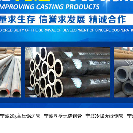
宁波20g高压锅炉管 宁波厚壁无缝钢管 宁波冷拔无缝钢管 