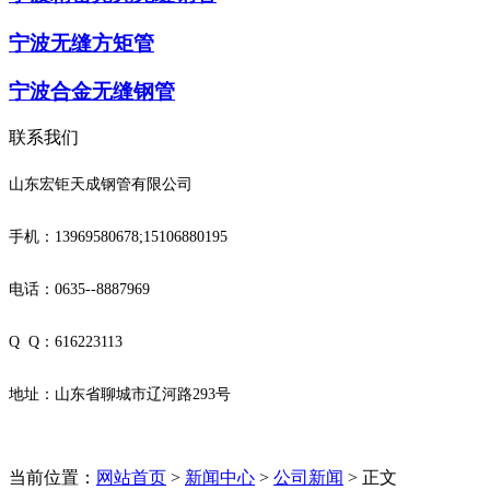
宁波无缝方矩管
宁波合金无缝钢管
联系我们
山东宏钜天成钢管有限公司
手机：13969580678;15106880195
电话：0635--8887969
Q Q：616223113
地址：山东省聊城市辽河路293号
当前位置：
网站首页
>
新闻中心
>
公司新闻
> 正文