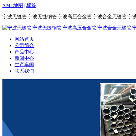
XML地图
|
标签
宁波无缝管|宁波无缝钢管|宁波高压合金管|宁波合金无缝管|宁
网站首页
公司简介
产品中心
新闻中心
生产车间
联系我们