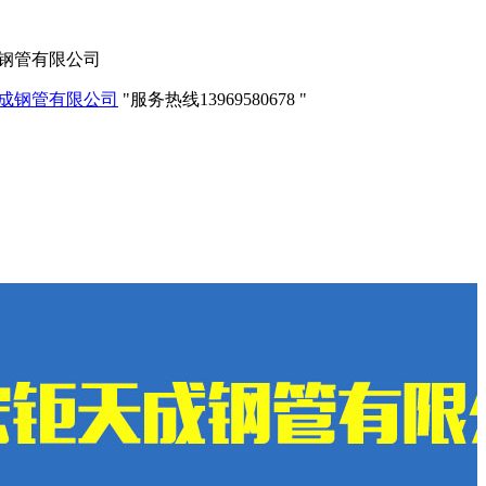
成钢管有限公司
服务热线
13969580678