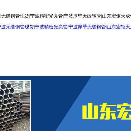
波无缝钢管现货|宁波精密光亮管|宁波厚壁无缝钢管|山东宏钜天