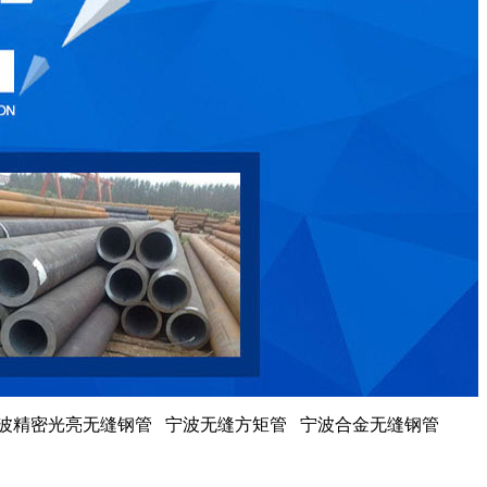
宁波精密光亮无缝钢管 宁波无缝方矩管 宁波合金无缝钢管