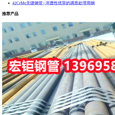
42CrMo无缝钢管 | 淬透性优异的调质处理用钢
推荐产品