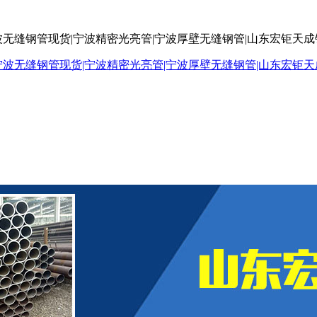
波无缝钢管现货|宁波精密光亮管|宁波厚壁无缝钢管|山东宏钜天