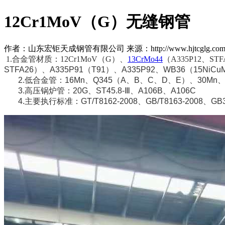
12Cr1MoV（G）无缝钢管
作者：山东宏钜天成钢管有限公司 来源：http://www.hjtcglg.com 日期
1.
合金管材质：
12Cr1MoV
（
G
）、
13CrMo44
（
A335P12
、
STF
STFA26
）、
A335P91
（
T91
）、
A335P92
、
WB36
（
15NiCu
2.
低合金管：
16Mn
、
Q345
（
A
、
B
、
C
、
D
、
E
）、
30Mn
3.
高压锅炉管：
20G
、
ST45.8-
Ⅲ、
A106B
、
A106C
4.
主要执行标准：
GT/T8162-2008
、
GB/T8163-2008
、
GB3