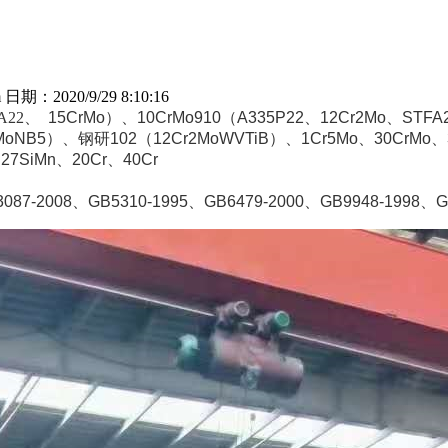
：2020/9/29 8:10:16
A22
、
15CrMo
）、
10CrMo910
（
A335P22
、
12Cr2Mo
、
STFA
MoNB5
）、钢研
102
（
12Cr2MoWVTiB
）、
1Cr5Mo
、
30CrMo
、
、
27SiMn
、
20Cr
、
40Cr
087-2008
、
GB5310-1995
、
GB6479-2000
、
GB9948-1998
、
G