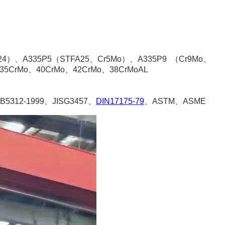
24
）、
A335P5
（
STFA25
、
Cr5Mo
）、
A335P9
（
Cr9Mo
、
35CrMo
、
40CrMo
、
42CrMo
、
38CrMoAL
B5312-1999
、
JISG3457
、
DIN17175-79
、
ASTM
、
ASME