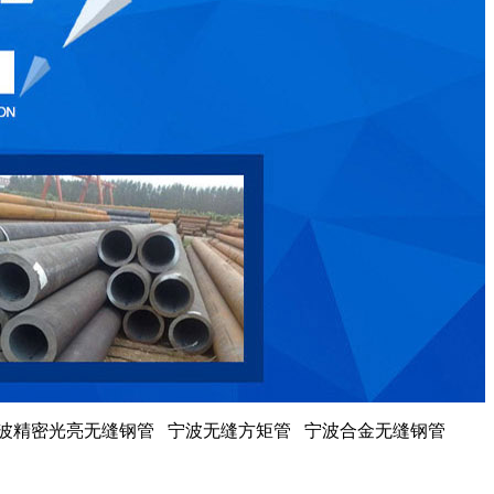
宁波精密光亮无缝钢管 宁波无缝方矩管 宁波合金无缝钢管