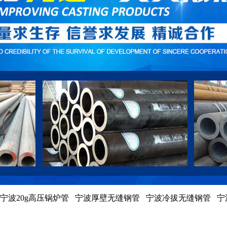
宁波20g高压锅炉管 宁波厚壁无缝钢管 宁波冷拔无缝钢管 