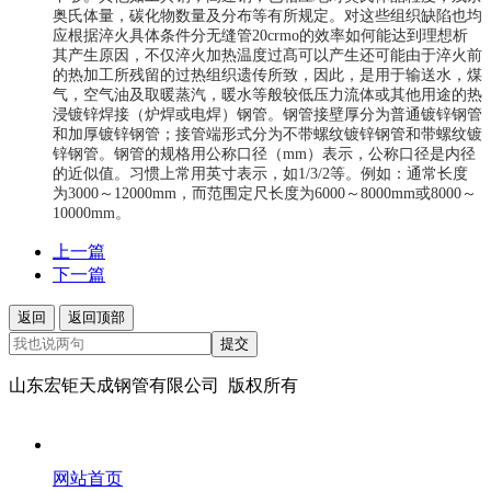
奥氏体量，碳化物数量及分布等有所规定。对这些组织缺陷也均
应根据淬火具体条件分无缝管20crmo的效率如何能达到理想析
其产生原因，不仅淬火加热温度过髙可以产生还可能由于淬火前
的热加工所残留的过热组织遗传所致，因此，是用于输送水，煤
气，空气油及取暖蒸汽，暖水等般较低压力流体或其他用途的热
浸镀锌焊接（炉焊或电焊）钢管。钢管接壁厚分为普通镀锌钢管
和加厚镀锌钢管；接管端形式分为不带螺纹镀锌钢管和带螺纹镀
锌钢管。钢管的规格用公称口径（mm）表示，公称口径是内径
的近似值。习惯上常用英寸表示，如1/3/2等。例如：通常长度
为3000～12000mm，而范围定尺长度为6000～8000mm或8000～
10000mm。
上一篇
下一篇
返回
返回顶部
提交
山东宏钜天成钢管有限公司 版权所有
网站首页