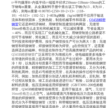
t=平均腿厚R=内弧半径r=端弧半径求250mm×118mm×10mm的工
字钢每m重量。从金属材料手册中查出该工字钢t为13，R为10，
r爲5，则每m重量=0.00785×[250×10+2×13×（118–
10）+0.615×（102–52）]=403kg钢板（kg/mI钢管不仅用于输送
流体和粉状固体，交换热能，制造机械零件和容器，
Q345B精密
钢管
它还是种经济钢材。用钢管制造建筑结构网架，无缝管
16mn价格怎么走支柱和机械支架，可以减轻重量，节省金属20
～40%，而且可实现工厂化机械化施工。用钢管制造公路桥梁不
但可节省钢材，简化施工，而且可大大减|少涂保护层的面积，
节约投资和维护费用。按生产钢管按生产可分为两大！类：无缝
钢管和焊接钢管，焊接钢管简称为焊管。g在些情況下，还需要
选择适合的磁棒。特别是在制作生产些高频类钢管产品的时候，
Q345B精密钢管
广泛采用它作为增感元件，使电磁能更多地集中
在管缝的焊合面上提高焊速。而且在产生过程中，要用水充分
冷！却，以免因冷却质量不理想而导致磁棒断裂，影响精密鋼管
的焊接质量。精密鋼管的加工工艺与普通管材相似，又分为冷軋
和热軋两种。但是
45号精密光亮管
，在具体的操作过程中有很多
不同。例如，加热后需要分别进入粗轧机和精轧机，后轧制。整
个过程比较复杂。竣工后必须改进进行出厂检验，以保证该管道
材料的质量。低压流体输送用焊接钢管（GB/T3091-200也称般
焊管，Q345B精密钢管俗称黑管。是用于输送水，煤气，
无缝管
16mn价格怎么走
空气，油和取暖蒸汽等般较低压力流体和其他
用途的焊接钢管。钢管接壁厚分为普通钢管和加厚钢管；接管端
形式分为不带螺纹钢管（光管）和带螺纹钢管。低压流体输送用
焊接钢管除直接用于输送流体外，还大量用作低压流体输送用镀