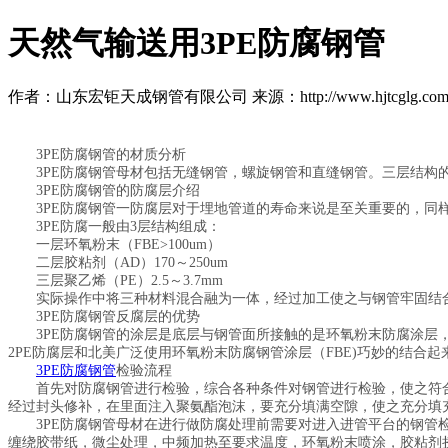
天然气输送用3PE防腐钢管
作者：山东宏钜天成钢管有限公司 来源：http://www.hjtcglg.com 日期
3PE防腐钢管的材质分析
3PE防腐钢管母材包括无缝钢管，螺旋钢管和直缝钢管。三层结构的聚
3PE防腐钢管的防腐层介绍
3PE防腐钢管一防腐层对于埋地管道的寿命来说是至关重要的，同样
3PE防腐一般由3层结构组成：
一层环氧粉末（FBE>100um）
二层胶粘剂（AD）170～250um
三层聚乙烯（PE）2.5～3.7mm
实际操作中将三种材料混合融为一体，经过加工使之与钢管牢固结合
3PE防腐钢管反腐层的优势
3PE防腐钢管的涂层是底层与钢管面所接触的是环氧粉末防腐涂层，
2PE防腐层和北美广泛使用环氧粉末防腐钢管涂层（FBE)巧妙的结
3PE防腐钢管
检验流程
首先对防腐钢管进行检验，综合各种条件对钢管进行检验，使之符合制
经过封头修补，在里面注入聚氨酯泡沫，要充分填满空隙，使之充分填
3PE防腐钢管母材在进行做防腐处理前需要对进入进管平台的钢管检
缠绕胶带纸，微尘处理，中频加热至要求温度，环氧粉末喷涂，胶粘剂