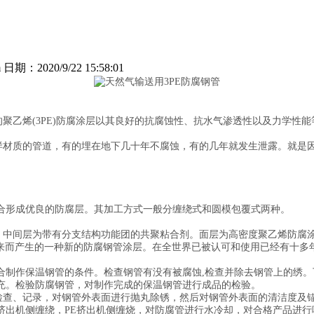
：2020/9/22 15:58:01
乙烯(3PE)防腐涂层以其良好的抗腐蚀性、抗水气渗透性以及力学性
材质的管道，有的埋在地下几十年不腐蚀，有的几年就发生泄露。就是
形成优良的防腐层。其加工方式一般分缠绕式和圆模包覆式两种。
中间层为带有分支结构功能团的共聚粘合剂。面层为高密度聚乙烯防腐涂
合起来而产生的一种新的防腐钢管涂层。在全世界已被认可和使用已经有十多
作保温钢管的条件。检查钢管有没有被腐蚀,检查并除去钢管上的绣。
充。检验防腐钢管，对制作完成的保温钢管进行成品的检验。
查、记录，对钢管外表面进行抛丸除锈，然后对钢管外表面的清洁度及
挤出机侧缠绕，PE挤出机侧缠烧，对防腐管进行水冷却，对合格产品进行