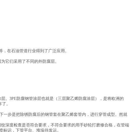
能等，在石油管道行业得到了广泛应用。
因为它们采用了不同的外防腐层。
层。3PE防腐钢管涂层也就是（三层聚乙烯防腐涂层），是将欧洲的
年了。
下一步是把除锈防腐后的钢管套在聚乙烯套管内，进行穿管成型。然就
锚纹深度检查是否符合要求，不符合要求的用手砂轮打磨修合格，在管端
喷标识，下管平台、堆垛待发运。