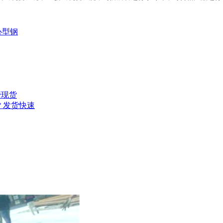
心型钢
管现货
货 发货快速