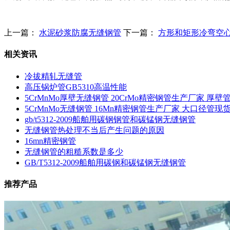
上一篇：
水泥砂浆防腐无缝钢管
下一篇：
方形和矩形冷弯空
相关资讯
冷拔精轧无缝管
高压锅炉管GB5310高温性能
5CrMnMo厚壁无缝钢管 20CrMo精密钢管生产厂家 厚壁
5CrMnMo无缝钢管 16Mn精密钢管生产厂家 大口径管现
gb/t5312-2009船舶用碳钢钢管和碳锰钢无缝钢管
无缝钢管热处理不当后产生问题的原因
16mn精密钢管
无缝钢管的粗糙系数是多少
GB/T5312-2009船舶用碳钢和碳锰钢无缝钢管
推荐产品