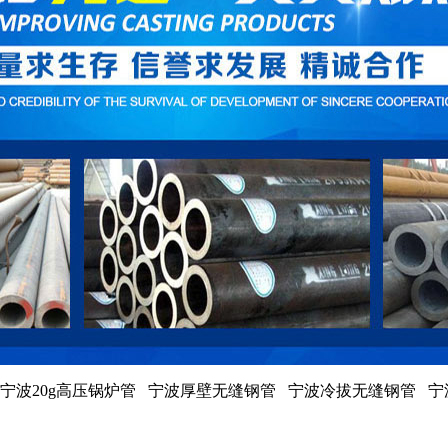
宁波20g高压锅炉管 宁波厚壁无缝钢管 宁波冷拔无缝钢管 