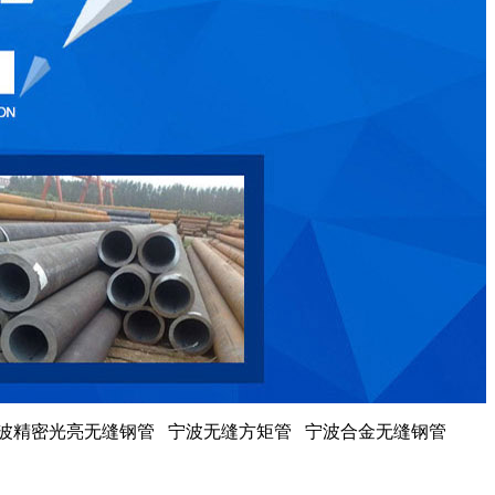
宁波精密光亮无缝钢管 宁波无缝方矩管 宁波合金无缝钢管