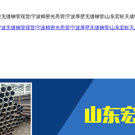
波无缝钢管现货|宁波精密光亮管|宁波厚壁无缝钢管|山东宏钜天