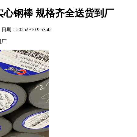
1实心钢棒 规格齐全送货到厂
：2025/9/10 9:53:42
到厂