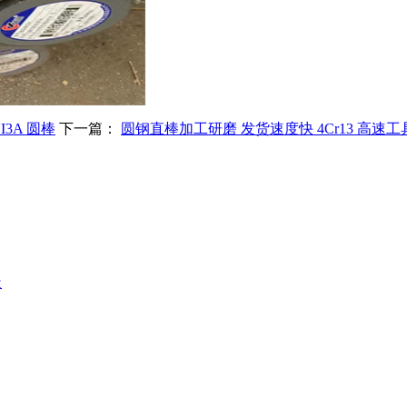
I3A 圆棒
下一篇：
圆钢直棒加工研磨 发货速度快 4Cr13 高速工
造