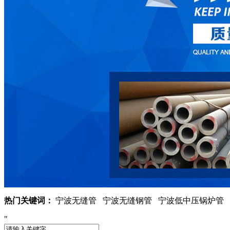
热门关键词：
宁波无缝管 宁波无缝钢管 宁波低中压锅炉管 