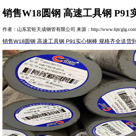
销售W18圆钢 高速工具钢 P9
作者：山东宏钜天成钢管有限公司 来源：http://www.hjtcglg.com 日期
销售W18圆钢 高速工具钢 P91实心钢棒 规格齐全送货