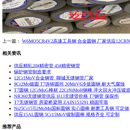
上一篇：
W6MO5CR4V2高速工具钢 合金圆钢 厂家供应12CRN
相关资讯
供应精轧20#精密管 45#精密钢管
锅炉钢管制造要求
12Cr1MoV合金钢管_聊城无缝钢管厂家
9Cr2Mo锻圆 T7连铸圆坯 20MnV6冷拔圆钢 耐大气腐蚀
T7圆钢 12CrMoG棒材 22CrNiMoH钢棒 淬火回火冲压锻
NR360无缝钢管供应 H13无缝管价格 T7钢管 保探伤
T7无缝钢管 房梁桥梁用 ZAIN153291 稳固牢靠
Ni25Cr15Ti2MoMn国标圆钢 实心圆棒 耐磨工具钢 可定做
供应15AL圆钢 5Cr15MoV锻制圆棒 规格齐全 可定制
推荐产品