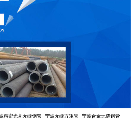
宁波精密光亮无缝钢管 宁波无缝方矩管 宁波合金无缝钢管