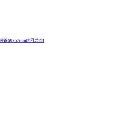
钢管69x57mm内孔均匀