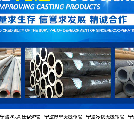
宁波20g高压锅炉管 宁波厚壁无缝钢管 宁波冷拔无缝钢管 