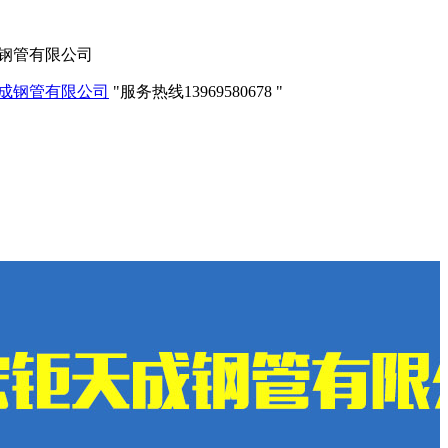
成钢管有限公司
服务热线
13969580678